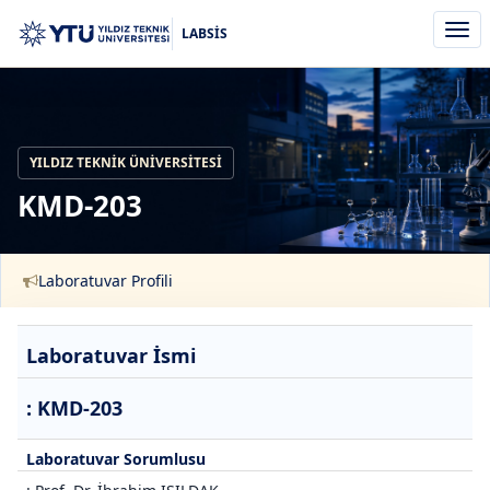
Men
LABSİS
aç/k
YILDIZ TEKNIK ÜNIVERSITESI
KMD-203
Laboratuvar Profili
Laboratuvar İsmi
: KMD-203
Laboratuvar Sorumlusu