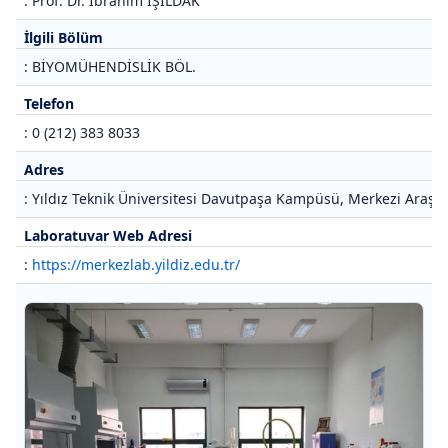
: Prof. Dr. İbrahim IŞILDAK
İlgili Bölüm
: BİYOMÜHENDİSLİK BÖL.
Telefon
: 0 (212) 383 8033
Adres
: Yıldız Teknik Üniversitesi Davutpaşa Kampüsü, Merkezi Araştı
Laboratuvar Web Adresi
:
https://merkezlab.yildiz.edu.tr/