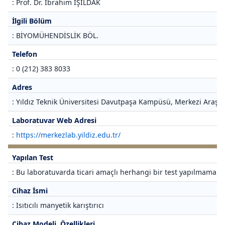
: Prof. Dr. İbrahim IŞILDAK
İlgili Bölüm
: BİYOMÜHENDİSLİK BÖL.
Telefon
: 0 (212) 383 8033
Adres
: Yıldız Teknik Üniversitesi Davutpaşa Kampüsü, Merkezi Araştı
Laboratuvar Web Adresi
:
https://merkezlab.yildiz.edu.tr/
Yapılan Test
: Bu laboratuvarda ticari amaçlı herhangi bir test yapılmamakta
Cihaz İsmi
: Isıtıcılı manyetik karıştırıcı
Cihaz Modeli, Özellikleri