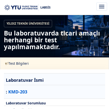
Men
LABSİS
aç/k
YILDIZ TEKNIK ÜNIVERSITESI
Bu laboratuvarda ticari amaçlı
herhangi bir test
yapılmamaktadır.
Test Bilgileri
Laboratuvar İsmi
:
KMD-203
Laboratuvar Sorumlusu