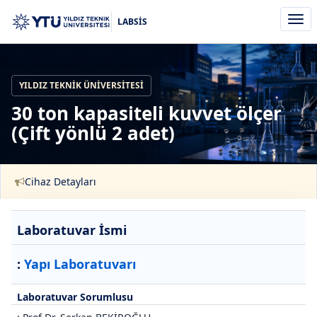
Men
LABSİS
aç/k
YILDIZ TEKNIK ÜNIVERSITESI
30 ton kapasiteli kuvvet ölçer
(Çift yönlü 2 adet)
Cihaz Detayları
Laboratuvar İsmi
:
Yapı Laboratuvarı
Laboratuvar Sorumlusu