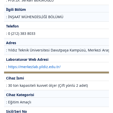
: Prof.Dr. Serkan BEKİROĞLU
İlgili Bölüm
: İNŞAAT MÜHENDİSLİĞİ BÖLÜMÜ
Telefon
: 0 (212) 383 8033
Adres
: Yıldız Teknik Üniversitesi Davutpaşa Kampüsü, Merkezi Araştı
Laboratuvar Web Adresi
:
https://merkezlab.yildiz.edu.tr/
Cihaz İsmi
: 30 ton kapasiteli kuvvet ölçer (Çift yönlü 2 adet)
Cihaz Kategorisi
: Eğitim Amaçlı
Sicil/Seri No