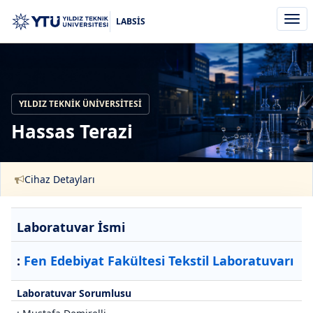
Men
LABSİS
aç/k
YILDIZ TEKNIK ÜNIVERSITESI
Hassas Terazi
Cihaz Detayları
Laboratuvar İsmi
:
Fen Edebiyat Fakültesi Tekstil Laboratuvarı
Laboratuvar Sorumlusu