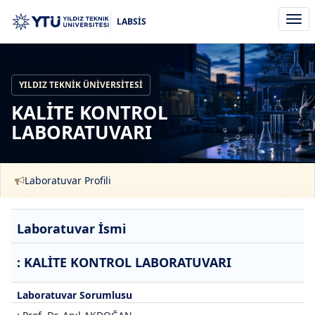
Men
LABSİS
aç/k
YILDIZ TEKNIK ÜNIVERSITESI
KALİTE KONTROL
LABORATUVARI
Laboratuvar Profili
Laboratuvar İsmi
: KALİTE KONTROL LABORATUVARI
Laboratuvar Sorumlusu