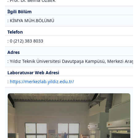
: Prof. Dr. Belma ÖZBEK
İlgili Bölüm
: KİMYA MÜH.BÖLÜMÜ
Telefon
: 0 (212) 383 8033
Adres
: Yıldız Teknik Üniversitesi Davutpaşa Kampüsü, Merkezi Araştı
Laboratuvar Web Adresi
:
https://merkezlab.yildiz.edu.tr/