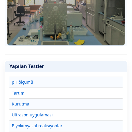
Yapılan Testler
pH ölçümü
Tartım
Kurutma
Ultrason uygulaması
Biyokimyasal reaksiyonlar